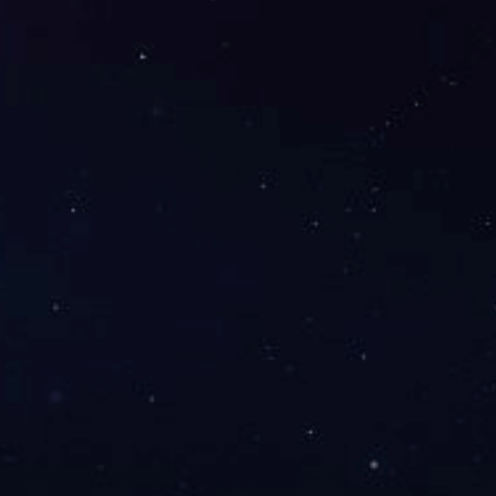
您第一时间掌握赛况。
）、欧冠、中超、NBA、CBA、网球大满贯以及主流
导航
比分