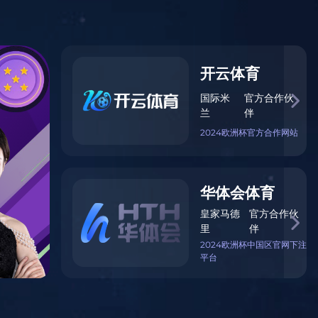
即时比分
赛程查询
赛事排行
数据统计
查看全部赛事 →
已结束
意甲 - 第27轮
20:45
4
-
AC米兰
0
-
那不勒斯