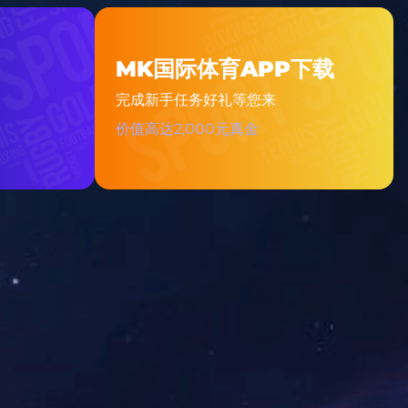
热门射手榜
球员
球队
进球
埃尔林·哈兰德
曼城
21
穆罕默德·萨拉赫
利物浦
16
亚历山大·米特洛维奇
富勒姆
13
科迪·加克波
利物浦
11