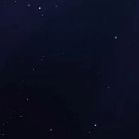
Q: 这里的比分数据更新频率是多少？
A: 我们的数据由全球多个数据源同步提供，足
Q: 支持哪些体育赛事？
A: 比分网（yfky11.com）覆盖全球主要
电竞项目（LOL, DOTA2等）。
Q: 如何查看往季历史数据？
A: 在具体的赛事列表页面，您可以点击“更多”
比分网 - 实时体育比分
致力于为全球体育爱好者提供最快速、最准确的赛事数据